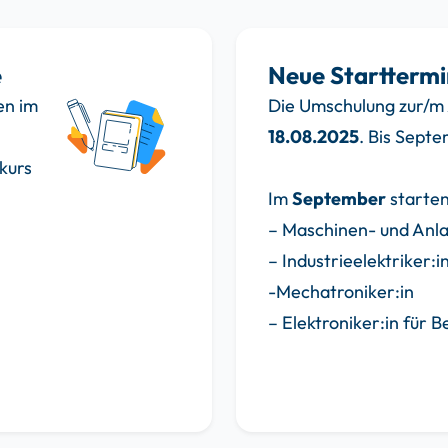
e
Neue Startterm
en im
Die Umschulung zur/m 
18.08.2025
. Bis Septe
kurs
Im
September
starte
– Maschinen- und Anla
– Industrie­elektriker:i
-Mechatroniker:in
– Elektroniker:in für B