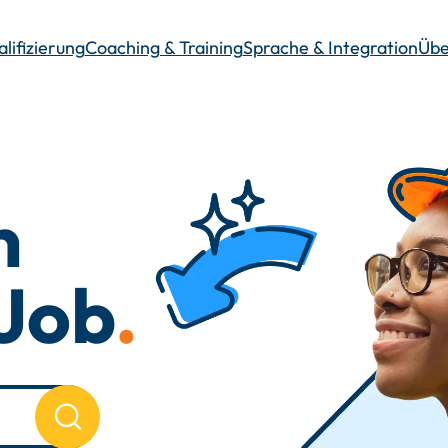
lifizierung
Coaching & Training
Sprache & Integration
Übe
n
 Job
.