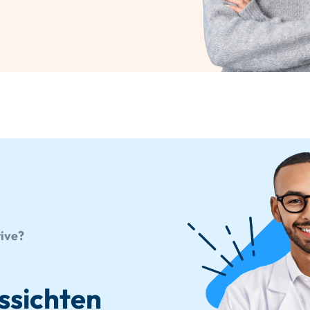
tive?
ssichten