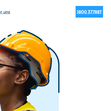
r uns
0800 3778811