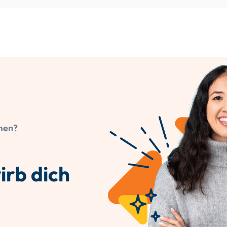
mmen?
irb dich