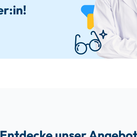
r:in!
Entdecke unser Angebo