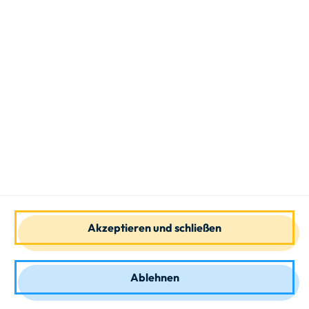
ICDL Europäischer
Computerführerschein
ICDL
Kaufmännisch
Weiterbildung
Der perfekte Kurs für einen sicheren Umgang
mit den digitalen Technologien. In allen Berufen
ist heute der sichere Umgang mit den digitalen
Technologien wichtig und wird daher häufig als
Grundvoraussetzung…
Mehr erfahren
Akzeptieren und schließen
Ablehnen