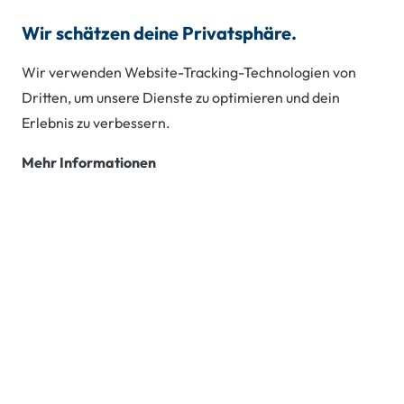
Wir schätzen deine Privatsphäre.
0800 3778811
Wir verwenden Website-Tracking-Technologien von
Dritten, um unsere Dienste zu optimieren und dein
Erlebnis zu verbessern.
Umschulung
Mehr Informationen
Dein Job gefällt dir nicht?
Mache jetzt eine Um­schulung mit uns!
Umschulung
IHK Abschluss
mit Perspektive
Bis zu
persönlicher
100
Karriere
%
förderfähig
Service